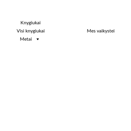
Knygiukai
Knygiukų biblioteka
Mes vaikystei
Visi knygiukai
Metai
KNYGIUKAS
ADVENTAS
2019
LIETUVIŲ KALBA
JUODAI BALTAS