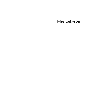
Mes vaikystei
S
2019