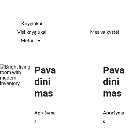
Knygiukai
Knygiukų biblioteka
Mes vaikystei
Visi knygiukai
Metai
Pava
Pava
dini
dini
mas
mas
Aprašyma
Aprašyma
s
s